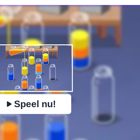
✕
PHYSICS
BOMBERMAN
IO
PACMAN
BOTER KAAS EN 
https://www.jopi.com/nl/game/game/magic-sort/
Kopiëren
Speel nu!
Close