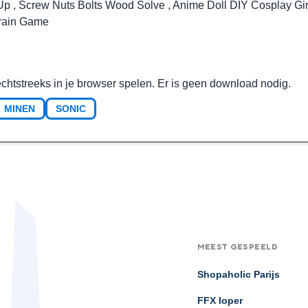
 Up
,
Screw Nuts Bolts Wood Solve
,
Anime Doll DIY Cosplay Gi
rain Game
rechtstreeks in je browser spelen. Er is geen download nodig.
MINEN
SONIC
MEEST GESPEELD
Shopaholic Parijs
FFX loper