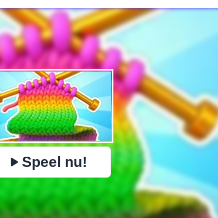
✕
PHYSICS
BOMBERMAN
IO
PACMAN
BOTER KAAS EN 
https://www.jopi.com/nl/game/game/color-yarn-sort/
Kopiëren
Speel nu!
Close