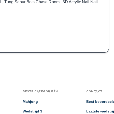
rl
,
Tung Sahur Bots Chase Room
,
3D Acrylic Nail Nail
BESTE CATEGORIEËN
CONTACT
Mahjong
Best beoordeel
Wedstrijd 3
Laatste wedstri