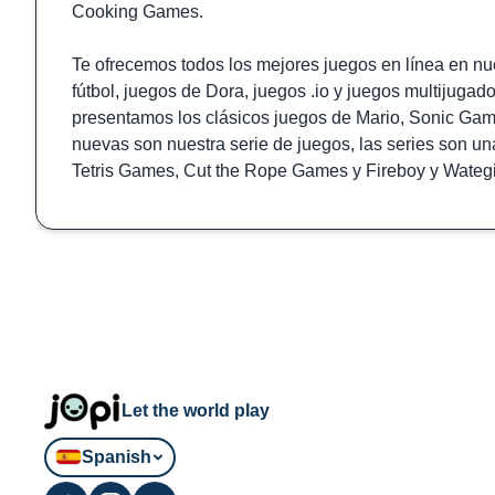
Cooking Games.
Te ofrecemos todos los mejores juegos en línea en n
fútbol, ​​juegos de Dora, juegos .io y juegos multiju
presentamos los clásicos juegos de Mario, Sonic Game
nuevas son nuestra serie de juegos, las series son 
Tetris Games, Cut the Rope Games y Fireboy y Wateg
Let the world play
Spanish