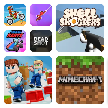
SICS
BOMBERMAN
IO
PACMAN
TRES EN RAYA
MIN