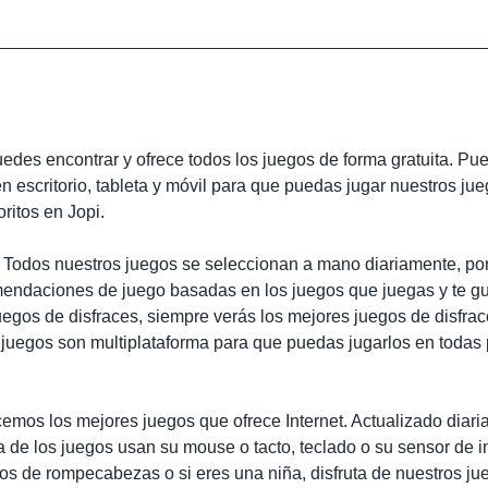
puedes encontrar y ofrece todos los juegos de forma gratuita. P
n escritorio, tableta y móvil para que puedas jugar nuestros ju
ritos en Jopi.
. Todos nuestros juegos se seleccionan a mano diariamente, por 
mendaciones de juego basadas en los juegos que juegas y te g
uegos de disfraces, siempre verás los mejores juegos de disfrac
uegos son multiplataforma para que puedas jugarlos en todas pa
emos los mejores juegos que ofrece Internet. Actualizado diar
a de los juegos usan su mouse o tacto, teclado o su sensor de in
gos de rompecabezas o si eres una niña, disfruta de nuestros 