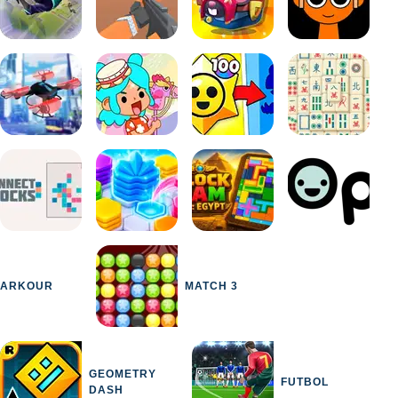
PARKOUR
MATCH 3
GEOMETRY
FUTBOL
DASH