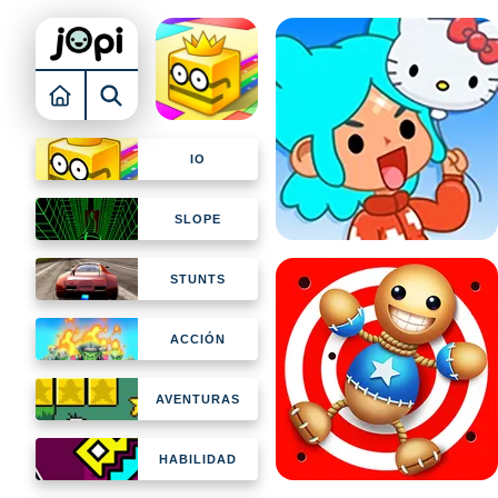
IO
CORACIÓN DE INTERIOR
BUBBLE SHOOTER
DEFENSA
PHY
SLOPE
STUNTS
ACCIÓN
AVENTURAS
HABILIDAD