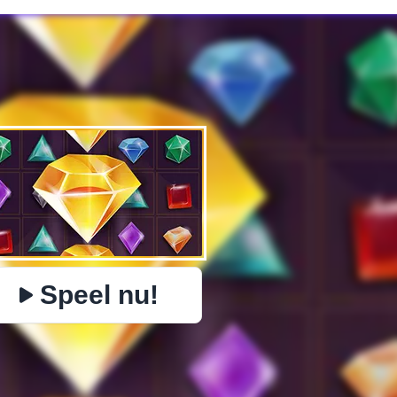
✕
PHYSICS
BOMBERMAN
IO
PACMAN
BOTER KAAS EN 
https://www.jopi.com/nl/game/game/jewel-royal-saga/
Kopiëren
Speel nu!
Close