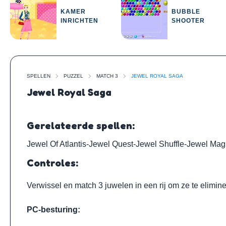
KAMER
BUBBLE
INRICHTEN
SHOOTER
SPELLEN
PUZZEL
MATCH 3
JEWEL ROYAL SAGA
Jewel Royal Saga
Gerelateerde spellen:
Jewel Of Atlantis
-
Jewel Quest
-
Jewel Shuffle
-
Jewel Mag
Controles:
Verwissel en match 3 juwelen in een rij om ze te elimin
PC-besturing: