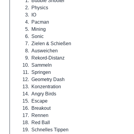
1.
Bubble Shooter
2.
Physics
3.
IO
4.
Pacman
5.
Mining
6.
Sonic
7.
Zielen & Schießen
8.
Ausweichen
9.
Rekord-Distanz
10.
Sammeln
11.
Springen
12.
Geometry Dash
13.
Konzentration
14.
Angry Birds
15.
Escape
16.
Breakout
17.
Rennen
18.
Red Ball
19.
Schnelles Tippen