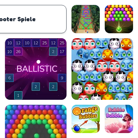
ooter Spiele
UNG
PHYSICS
BOMBERMAN
IO
PACMAN
TIC TAC T