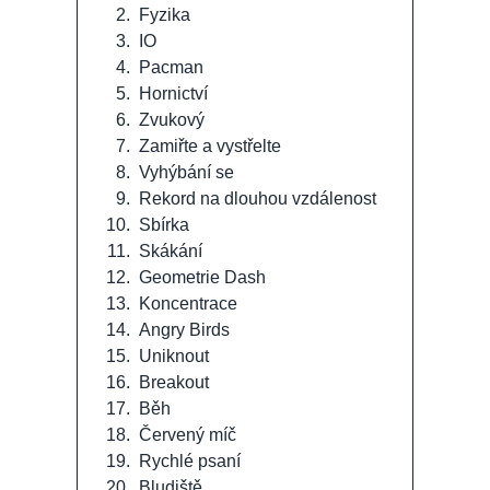
2.
Fyzika
3.
IO
4.
Pacman
5.
Hornictví
6.
Zvukový
7.
Zamiřte a vystřelte
8.
Vyhýbání se
9.
Rekord na dlouhou vzdálenost
10.
Sbírka
11.
Skákání
12.
Geometrie Dash
13.
Koncentrace
14.
Angry Birds
15.
Uniknout
16.
Breakout
17.
Běh
18.
Červený míč
19.
Rychlé psaní
20.
Bludiště