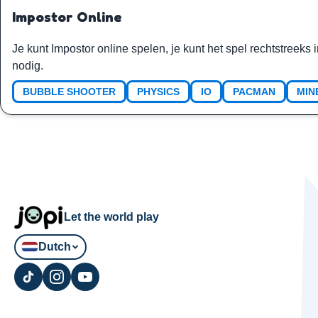
Impostor Online
Je kunt Impostor online spelen, je kunt het spel rechtstreeks
nodig.
BUBBLE SHOOTER
PHYSICS
IO
PACMAN
MIN
Let the world play
Dutch