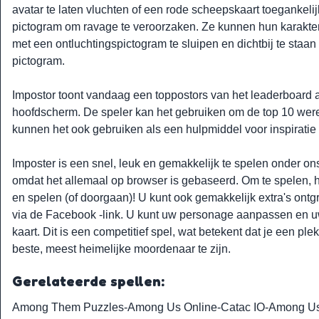
avatar te laten vluchten of een rode scheepskaart toegankeli
pictogram om ravage te veroorzaken. Ze kunnen hun karakter
met een ontluchtingspictogram te sluipen en dichtbij te staan 
pictogram.
Impostor toont vandaag een toppostors van het leaderboard 
hoofdscherm. De speler kan het gebruiken om de top 10 were
kunnen het ook gebruiken als een hulpmiddel voor inspiratie 
Imposter is een snel, leuk en gemakkelijk te spelen onder on
omdat het allemaal op browser is gebaseerd. Om te spelen, h
en spelen (of doorgaan)! U kunt ook gemakkelijk extra's ontg
via de Facebook -link. U kunt uw personage aanpassen en uw
kaart. Dit is een competitief spel, wat betekent dat je een pl
beste, meest heimelijke moordenaar te zijn.
Gerelateerde spellen:
Among Them Puzzles
-
Among Us Online
-
Catac IO
-
Among Us