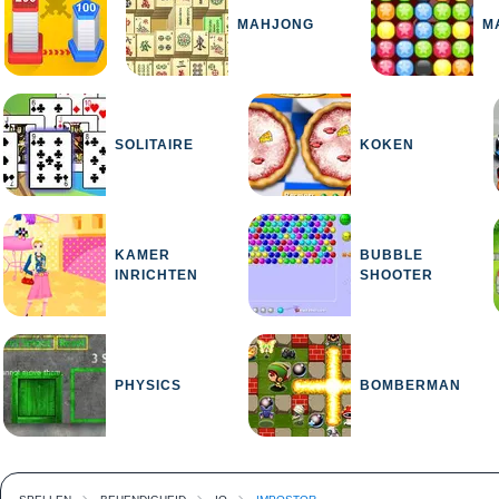
MAHJONG
M
SOLITAIRE
KOKEN
KAMER
BUBBLE
INRICHTEN
SHOOTER
PHYSICS
BOMBERMAN