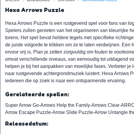
SPELLEN
BEHENDIGHEID
SORTEREN
HEXA ARROWS PUZZLE
Hexa Arrows Puzzle
Hexa Arrows Puzzle is een rustgevend spel voor fans van log
Spelers zullen genieten van het organiseren van kleurrijke 
torens. Het spel bevat heldere tegels met specifieke richtin
de juiste volgorde te klikken om ze te laten verdwijnen. Een 
ervoor vrij is. Plan je zetten zorgvuldig om fouten te voorkom
omvat verschillende niveaus, van eenvoudig tot uitdagend voor
helpen je bij het aanpakken van moeilijke fases. Verbeter je l
naar rustgevende achtergrondmuziek luistert. Hexa Arrows Pu
iedereen die op zoek is naar een ontspannende ervaring.
Gerelateerde spellen:
Super Arrow Go
-
Arrows Help the Family
-
Arrows Clear
-
ARRO
Arrow Escape Puzzle
-
Arrow Slide Puzzle
-
Arrow Untangle th
Releasedatum: