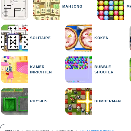
MAHJONG
M
SOLITAIRE
KOKEN
KAMER
BUBBLE
INRICHTEN
SHOOTER
PHYSICS
BOMBERMAN