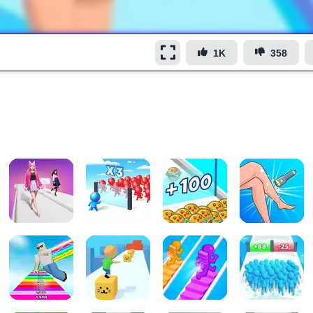
1K
358