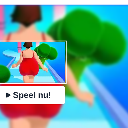
✕
PHYSICS
BOMBERMAN
IO
PACMAN
BOTER KAAS EN 
https://www.jopi.com/nl/game/game/body-race/
Kopiëren
Speel nu!
Close