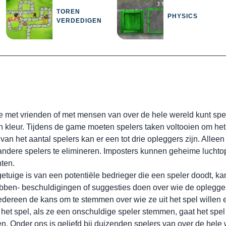
TOREN
PHYSICS
VERDEDIGEN
 je met vrienden of met mensen van over de hele wereld kunt spe
kleur. Tijdens de game moeten spelers taken voltooien om het 
 van het aantal spelers kan er een tot drie opleggers zijn. Alle
e andere spelers te elimineren. Imposters kunnen geheime lucht
hten.
getuige is van een potentiële bedrieger die een speler doodt,
hebben- beschuldigingen of suggesties doen over wie de oplegge
edereen de kans om te stemmen over wie ze uit het spel willen 
 het spel, als ze een onschuldige speler stemmen, gaat het spe
eren. Onder ons is geliefd bij duizenden spelers van over de he