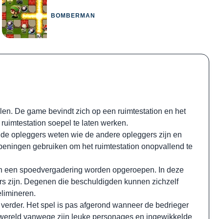
BOMBERMAN
len. De game bevindt zich op een ruimtestation en het
ruimtestation soepel te laten werken.
en de opleggers weten wie de andere opleggers zijn en
openingen gebruiken om het ruimtestation onopvallend te
 kan een spoedvergadering worden opgeroepen. In deze
rs zijn. Degenen die beschuldigden kunnen zichzelf
elimineren.
l verder. Het spel is pas afgerond wanneer de bedrieger
le wereld vanwege zijn leuke personages en ingewikkelde