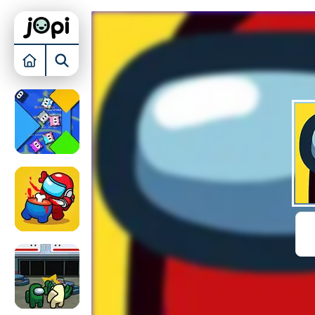
KAMER INRICHTEN
BUBBLE SHOOTER
TOREN VERDEDIGEN