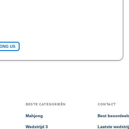
ONG US
BESTE CATEGORIEËN
CONTACT
Mahjong
Best beoordeel
Wedstrijd 3
Laatste wedstri