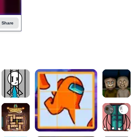
Share