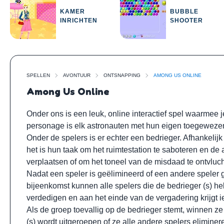
KAMER
BUBBLE
INRICHTEN
SHOOTER
SPELLEN
AVONTUUR
ONTSNAPPING
AMONG US ONLINE
Among Us Online
Onder ons is een leuk, online interactief spel waarmee
personage is elk astronauten met hun eigen toegewezen 
Onder de spelers is er echter een bedrieger. Afhankelijk
het is hun taak om het ruimtestation te saboteren en d
verplaatsen of om het toneel van de misdaad te ontvluc
Nadat een speler is geëlimineerd of een andere speler 
bijeenkomst kunnen alle spelers die de bedrieger (s) 
verdedigen en aan het einde van de vergadering krijgt i
Als de groep toevallig op de bedrieger stemt, winnen ze
(s) wordt uitgeroepen of ze alle andere spelers elimin