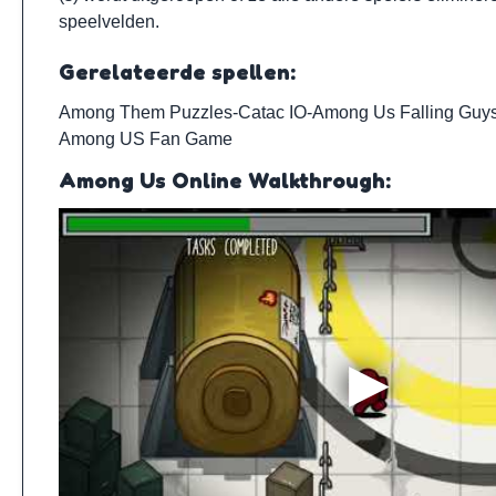
speelvelden.
Gerelateerde spellen:
Among Them Puzzles
-
Catac IO
-
Among Us Falling Guy
Among US Fan Game
Among Us Online Walkthrough: