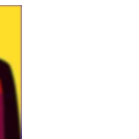
EIEREN
MINEN