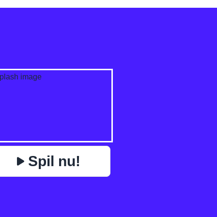
✕
VAR
FYSIK
BOMBERMAN
IO
PAC-MAN
TIC TAC TO
https://www.jopi.com/da/game/game/capybara-battle-
Kopi
pack/
Spil nu!
Close