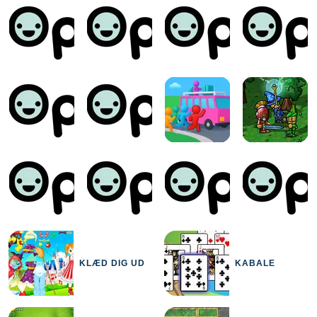
KLÆD DIG UD
KABALE