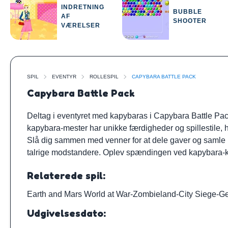
INDRETNING
BUBBLE
AF
SHOOTER
VÆRELSER
SPIL
EVENTYR
ROLLESPIL
CAPYBARA BATTLE PACK
Capybara Battle Pack
Deltag i eventyret med kapybaras i Capybara Battle Pack.
kapybara-mester har unikke færdigheder og spillestile, hvi
Slå dig sammen med venner for at dele gaver og samle r
talrige modstandere. Oplev spændingen ved kapybara-ka
Relaterede spil:
Earth and Mars World at War
-
Zombieland
-
City Siege
-
Ge
Udgivelsesdato: